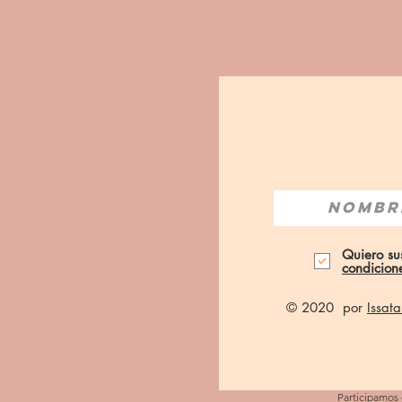
Quiero sus
condicion
© 2020 por
Issat
Participamos