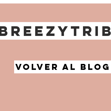
breezytri
volver al blog