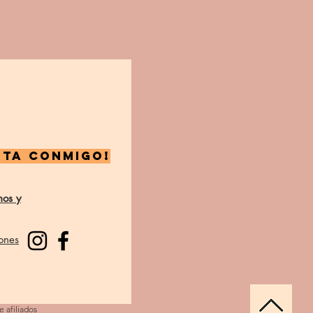
NTA CONMIGO!
nos y
ones
 afiliados