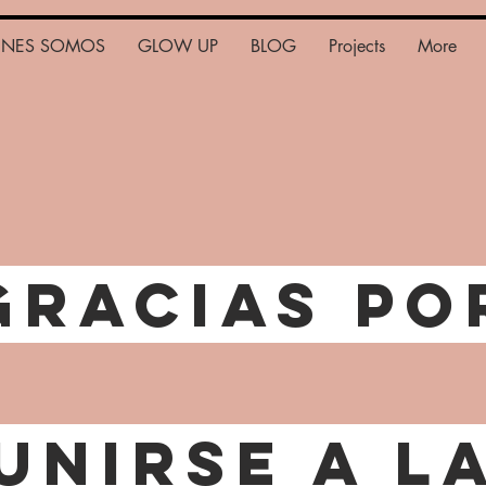
ENES SOMOS
GLOW UP
BLOG
Projects
More
Gracias po
unirse a l